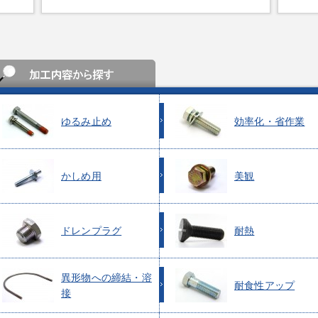
ゆるみ止め
効率化・省作業
かしめ用
美観
ドレンプラグ
耐熱
異形物への締結・溶
耐食性アップ
接