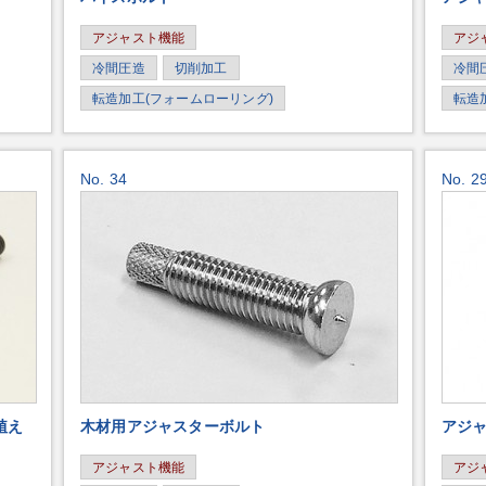
アジャスト機能
アジ
冷間圧造
切削加工
冷間
転造加工(フォームローリング)
転造
No. 34
No. 2
植え
木材用アジャスターボルト
アジ
アジャスト機能
アジ