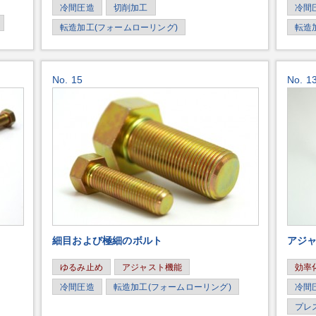
冷間圧造
切削加工
冷間
転造加工(フォームローリング)
転造
No. 15
No. 1
細目および極細のボルト
アジ
ゆるみ止め
アジャスト機能
効率
冷間圧造
転造加工(フォームローリング)
冷間
プレ