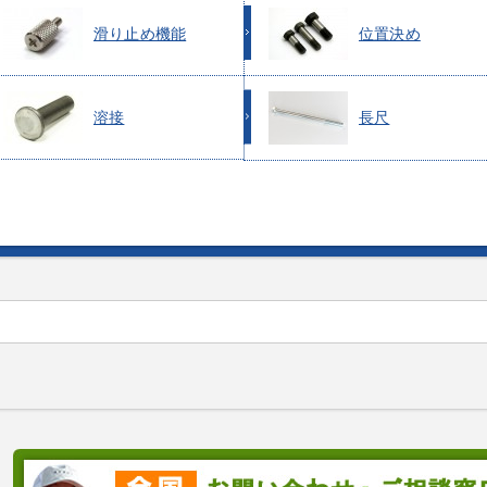
滑り止め機能
位置決め
溶接
長尺