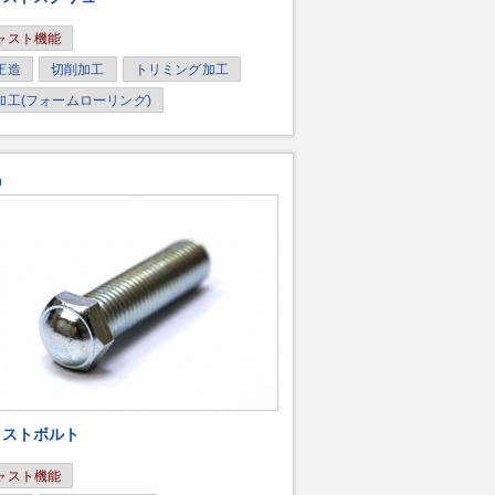
ャスト機能
圧造
切削加工
トリミング加工
加工(フォームローリング)
9
ャストボルト
ャスト機能