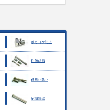
ポカヨケ防止
樹脂成形
供回り防止
納期短縮