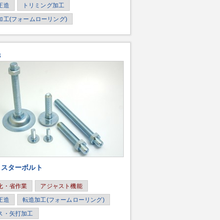
圧造
トリミング加工
加工(フォームローリング)
3
ャスターボルト
化・省作業
アジャスト機能
圧造
転造加工(フォームローリング)
ス・矢打加工