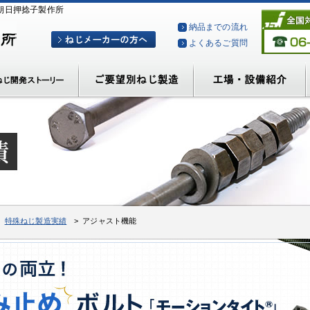
朝日押捻子製作所
納品までの流れ
よくあるご質問
>
特殊ねじ製造実績
> アジャスト機能