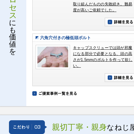
取り組んだものの失敗続き。難易
セ
度が高いご依頼でした。
ス
に
も
価
六角穴付きの極低頭ボルト
値
キャップスクリューでは頭が邪魔
を
になる部分で必要となる、頭の高
さが1.5mmのボルトを作って欲し
い。
親切丁寧・親身
なねじ