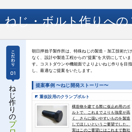
ねじ・ボルト作りへの
朝日押捻子製作所は、特殊ねじの製造・加工技術だ
なく、設計や製造工程からの“提案”を大切にしていま
す。コストダウンや機能面でよりよいねじ作りを目
し、最適なご提案をいたします。
提案事例 〜ねじ開発ストーリー〜
ね
じ
重仮設用のクランプボルト
作
構造物を建てる際に仮止め用のボ
り
ルトで、これまでよりも強度が高
の
く、さらに扱いやすいものを製造
プ
してほしいというご要望でした。
ロ
実はこのご要望にはこれまで数社