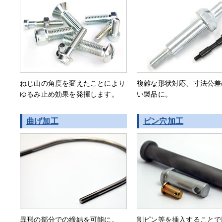
ねじ山の角度を変えたことにより
複雑な形状対応、寸法公差
ゆるみ止め効果を発揮します。
い製品に。
曲げ加工
ピン穴加工
異形の部分での締結を可能に。
割ピン等を挿入することで