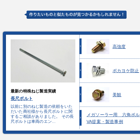
高強度
ポカヨケ防止
最新の特殊ねじ製造実績
美観
長尺ボルト
以前に別のねじ製造の依頼をいた
だいた商社様から長尺ボルトに関
メガソーラー用 六角ボル
するご相談がありました。 その長
尺ボルトは車両のエン...
VA提案・製造事例