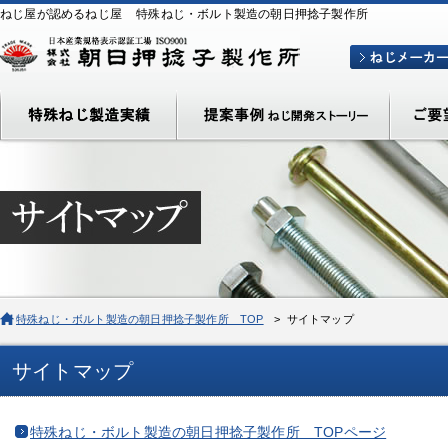
ねじ屋が認めるねじ屋
特殊ねじ・ボルト製造の朝日押捻子製作所
特殊ねじ・ボルト製造の朝日押捻子製作所 TOP
> サイトマップ
サイトマップ
特殊ねじ・ボルト製造の朝日押捻子製作所 TOPページ