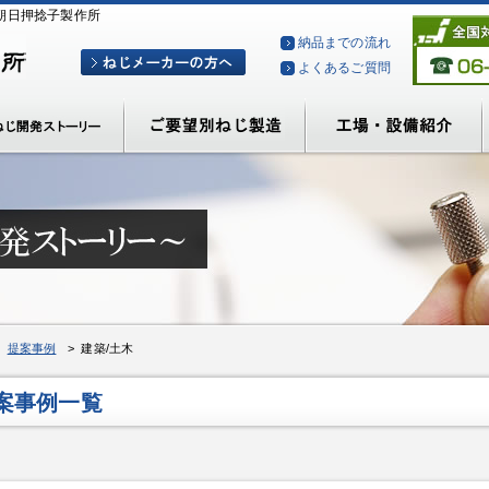
朝日押捻子製作所
納品までの流れ
よくあるご質問
>
提案事例
> 建築/土木
提案事例一覧