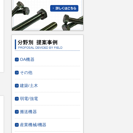
OA機器
その他
建築/土木
弱電/強電
搬送機器
産業機械/機器