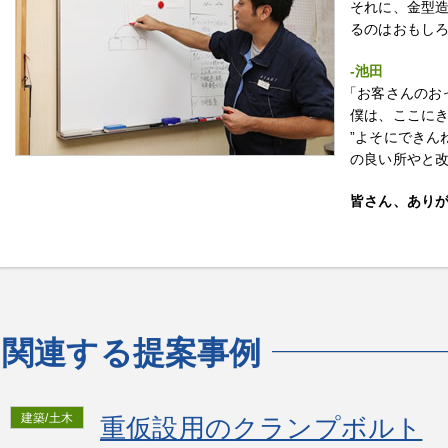
それに、金型
るのはおもし
-池田
「お客さんのお
僕は、ここにき
”よそにできん
の良い所やと
皆さん、あり
関連する提案事例
建築/土木
重仮設用のクランプボルト