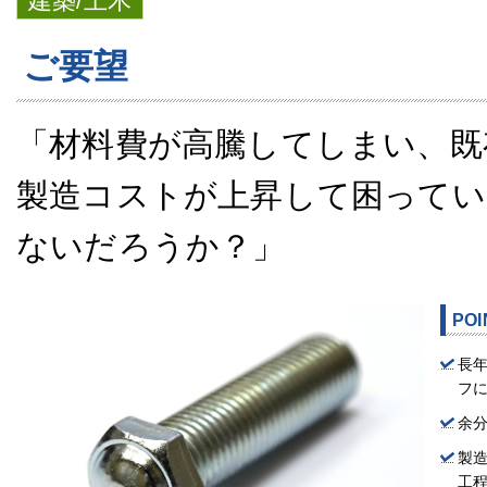
建築/土木
ご要望
「材料費が高騰してしまい、既
製造コストが上昇して困ってい
ないだろうか？」
POI
長
フ
余
製
工