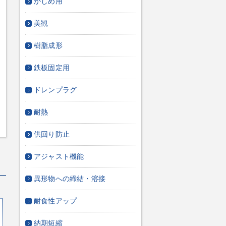
かしめ用
美観
樹脂成形
鉄板固定用
ドレンプラグ
耐熱
供回り防止
アジャスト機能
異形物への締結・溶接
耐食性アップ
納期短縮