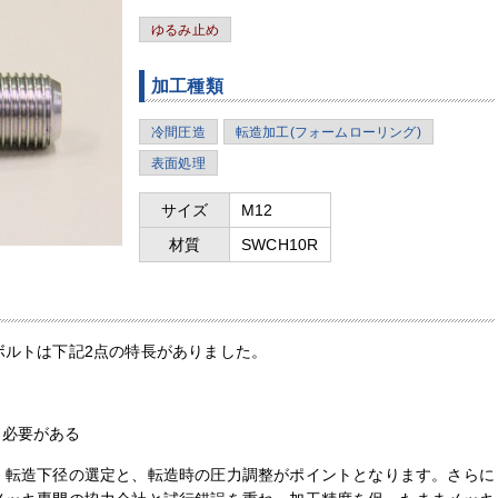
ゆるみ止め
加工種類
冷間圧造
転造加工(フォームローリング)
表面処理
サイズ
M12
材質
SWCH10R
ボルトは下記2点の特長がありました。
する必要がある
、転造下径の選定と、転造時の圧力調整がポイントとなります。さらに