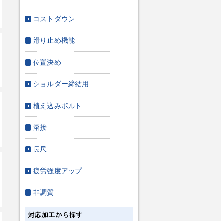
コストダウン
滑り止め機能
位置決め
ショルダー締結用
植え込みボルト
溶接
長尺
疲労強度アップ
非調質