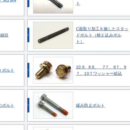
M3 M4
ト
C面取り加工を施したスタッ
 細目
ドボルト（植え込みボル
ト）
10.9、8.8、 7Ｔ、8Ｔ、9
きボルト
Ｔ、10Ｔワッシャー組込
のボルト
緩み防止ボルト