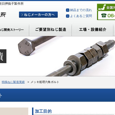
朝日押捻子製作所
納品までの流れ
よくあるご質問
>
特殊ねじ製造実績
> メッキ処理六角ボルト
ト
加工目的