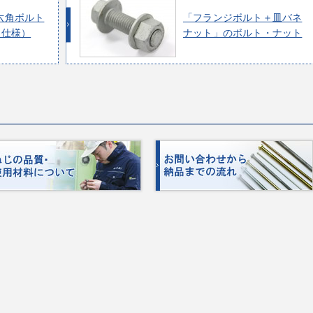
六角ボルト
「フランジボルト＋皿バネ
ト仕様）
ナット」のボルト・ナット