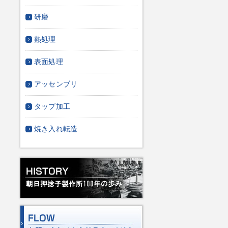
研磨
熱処理
表面処理
アッセンブリ
タップ加工
焼き入れ転造