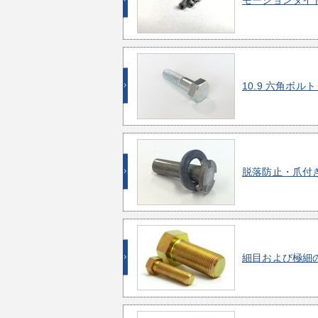
モーションタイト 
10.9 六角ボルト
脱落防止・爪付
細目および極細