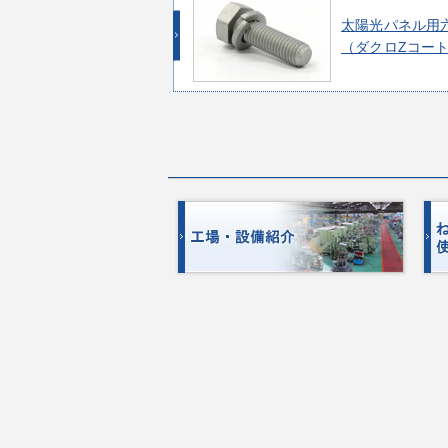
太陽光パネル用
（ダクロZコー