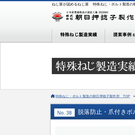
ねじ屋が認めるねじ屋
特殊ねじ・ボルト製造の
特殊ねじ・ボルト製造の朝日押捻子製作所 TOP
脱落防止・爪付きボ
No. 38