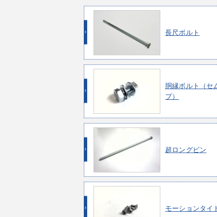
長尺ボルト
胴縁ボルト（セ
プ）
超ロングピン
モーションタイト 