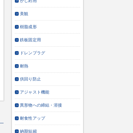
かしめ用
美観
樹脂成形
鉄板固定用
ドレンプラグ
耐熱
供回り防止
アジャスト機能
異形物への締結・溶接
耐食性アップ
納期短縮