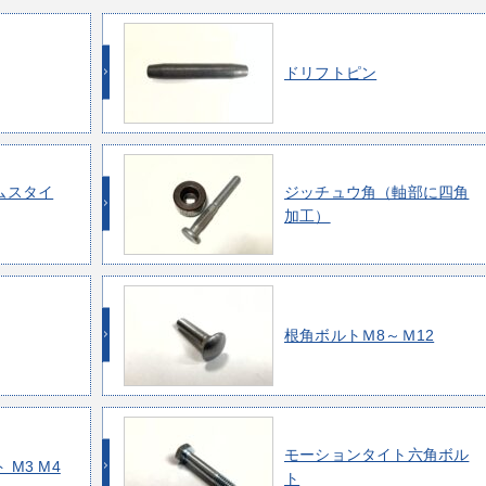
ドリフトピン
ムスタイ
ジッチュウ角（軸部に四角
加工）
根角ボルトＭ8～Ｍ12
モーションタイト六角ボル
M3 M4
ト