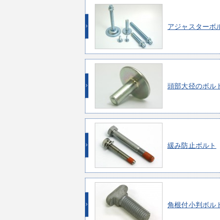
アジャスターボ
頭部大径のボル
緩み防止ボルト
角根付小判ボル