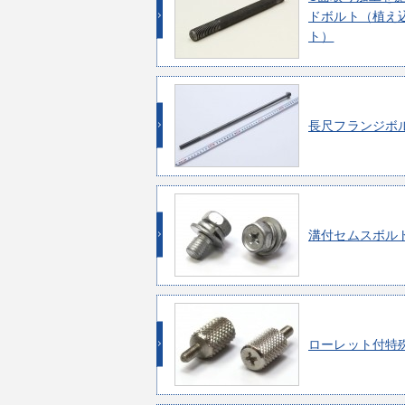
ドボルト（植え
ト）
長尺フランジボ
溝付セムスボル
ローレット付特