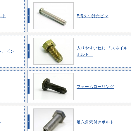
ルト
E溝をつけたピン
入りやすいねじ 「スネイル
ト、ピン
ボルト」
フォームローリング
ト
足六角穴付きボルト