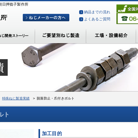
朝日押捻子製作所
納品までの流れ
よくあるご質問
>
特殊ねじ製造実績
> 脱落防止・爪付きボルト
ルト
加工目的