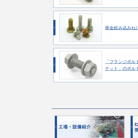
座金組み込みね
「フランジボル
ナット」のボル