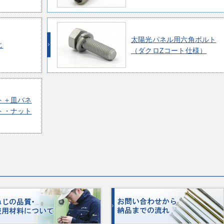
太陽光パネル用六角ボルト
じ
（ダクロZコート仕様）
ト＋皿バネ
ト・ナット