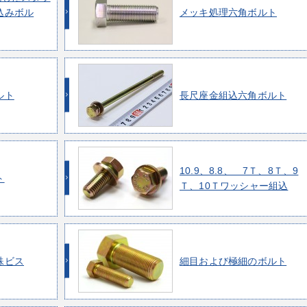
込みボル
メッキ処理六角ボルト
ルト
長尺座金組込六角ボルト
10.9、8.8、 7Ｔ、8Ｔ、9
ト
Ｔ、10Ｔワッシャー組込
殊ビス
細目および極細のボルト