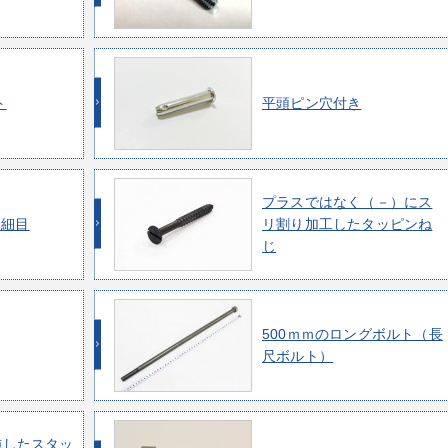
ト
平頭ピン穴付き
プラスではなく（－）にス
 細目
リ割り加工したタッピンね
じ
500ｍｍのロングボルト（長
尺ボルト）
施したスタッ